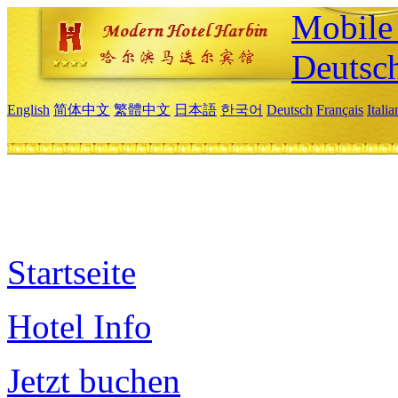
Mobile 
Deutsc
English
简体中文
繁體中文
日本語
한국어
Deutsch
Français
Itali
Startseite
Hotel Info
Jetzt buchen