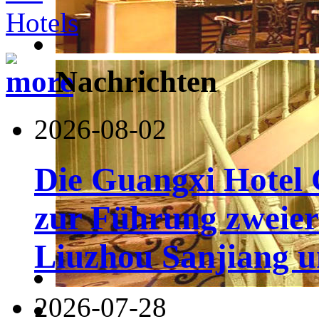
Nachrichten
2026-08-02
Die Guangxi Hotel 
zur Führung zweier
Liuzhou Sanjiang u
2026-07-28