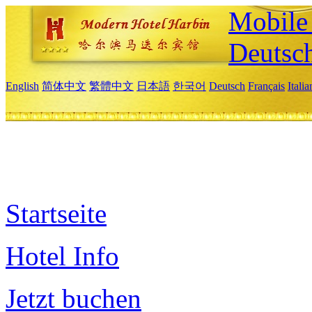
Mobile 
Deutsc
English
简体中文
繁體中文
日本語
한국어
Deutsch
Français
Itali
Startseite
Hotel Info
Jetzt buchen