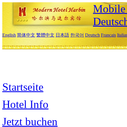
Mobile 
Deutsc
English
简体中文
繁體中文
日本語
한국어
Deutsch
Français
Itali
Startseite
Hotel Info
Jetzt buchen