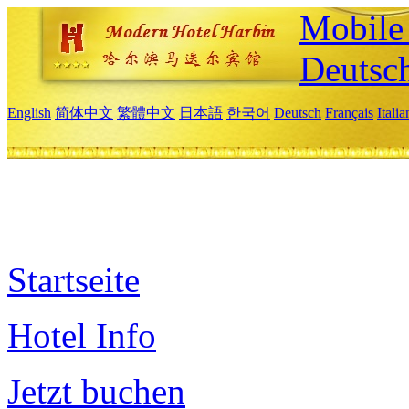
Mobile 
Deutsc
English
简体中文
繁體中文
日本語
한국어
Deutsch
Français
Itali
Startseite
Hotel Info
Jetzt buchen