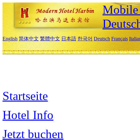
Mobile 
Deutsc
English
简体中文
繁體中文
日本語
한국어
Deutsch
Français
Itali
Startseite
Hotel Info
Jetzt buchen