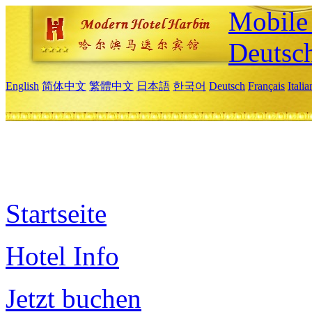
Mobile 
Deutsc
English
简体中文
繁體中文
日本語
한국어
Deutsch
Français
Itali
Startseite
Hotel Info
Jetzt buchen