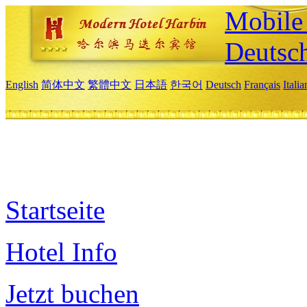
Mobile 
Deutsc
English
简体中文
繁體中文
日本語
한국어
Deutsch
Français
Itali
Startseite
Hotel Info
Jetzt buchen