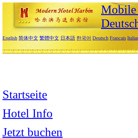
Mobile 
Deutsc
English
简体中文
繁體中文
日本語
한국어
Deutsch
Français
Itali
Startseite
Hotel Info
Jetzt buchen