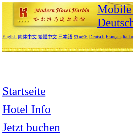
Mobile 
Deutsc
English
简体中文
繁體中文
日本語
한국어
Deutsch
Français
Itali
Startseite
Hotel Info
Jetzt buchen