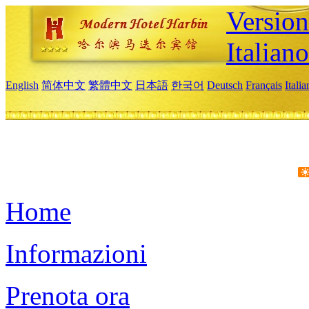
Version
Italiano
English
简体中文
繁體中文
日本語
한국어
Deutsch
Français
Itali
Home
Informazioni
Prenota ora