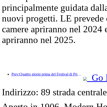
principalmente guidata dalla
nuovi progetti. LE prevede
camere apriranno nel 2024 
apriranno nel 2025.
Prev:Quattro giorni prima del Festival di Primavera, il volume di prenotazioni degli alberghi popolari della contea è aumentato di oltre il 120% anno su anno
Go 
Indirizzo: 89 strada central
Aperto in 1906, Modern Ho