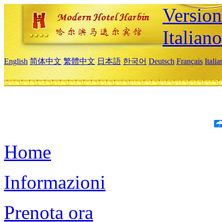
Version
Italiano
English
简体中文
繁體中文
日本語
한국어
Deutsch
Français
Itali
Home
Informazioni
Prenota ora