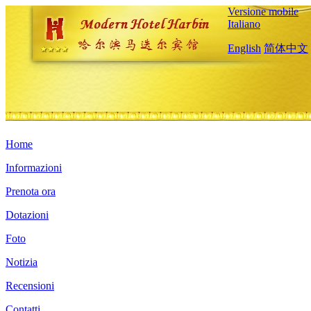
Versione mobile
Italiano
English
简体中文
Home
Informazioni
Prenota ora
Dotazioni
Foto
Notizia
Recensioni
Contatti