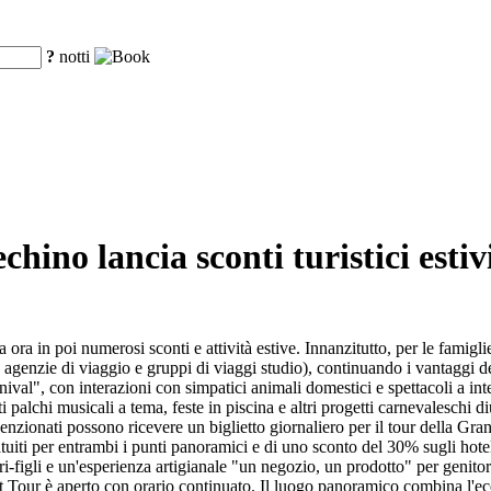
?
notti
chino lancia sconti turistici estiv
ora in poi numerosi sconti e attività estive. Innanzitutto, per le famigli
agenzie di viaggio e gruppi di viaggi studio), continuando i vantaggi de
l", con interazioni con simpatici animali domestici e spettacoli a interv
palchi musicali a tema, feste in piscina e altri progetti carnevaleschi diu
enzionati possono ricevere un biglietto giornaliero per il tour della Gran
atuiti per entrambi i punti panoramici e di uno sconto del 30% sugli hotel
-figli e un'esperienza artigianale "un negozio, un prodotto" per genitor
our è aperto con orario continuato. Il luogo panoramico combina l'ecosis