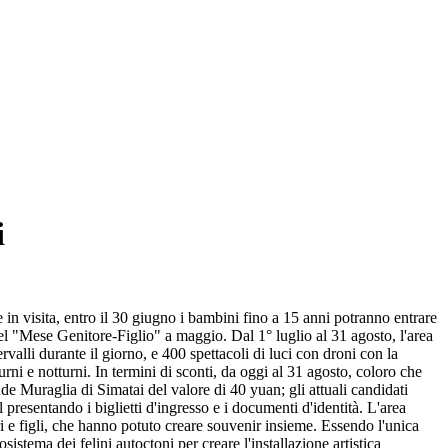
i
e in visita, entro il 30 giugno i bambini fino a 15 anni potranno entrare
l "Mese Genitore-Figlio" a maggio. Dal 1° luglio al 31 agosto, l'area
alli durante il giorno, e 400 spettacoli di luci con droni con la
rni e notturni. In termini di sconti, da oggi al 31 agosto, coloro che
de Muraglia di Simatai del valore di 40 yuan; gli attuali candidati
 presentando i biglietti d'ingresso e i documenti d'identità. L'area
i e figli, che hanno potuto creare souvenir insieme. Essendo l'unica
tema dei felini autoctoni per creare l'installazione artistica