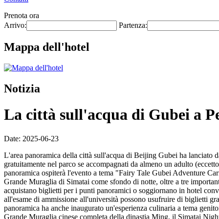
Prenota ora
Arrivo:
Partenza:
Mappa dell'hotel
Notizia
La città sull'acqua di Gubei a Pe
Date: 2025-06-23
L'area panoramica della città sull'acqua di Beijing Gubei ha lanciato da 
gratuitamente nel parco se accompagnati da almeno un adulto (eccetto 
panoramica ospiterà l'evento a tema "Fairy Tale Gubei Adventure Carniva
Grande Muraglia di Simatai come sfondo di notte, oltre a tre importanti 
acquistano biglietti per i punti panoramici o soggiornano in hotel conv
all'esame di ammissione all'università possono usufruire di biglietti gr
panoramica ha anche inaugurato un'esperienza culinaria a tema genitori
Grande Muraglia cinese completa della dinastia Ming, il Simatai Night T