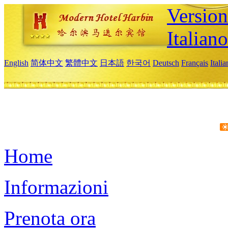
Version
Italiano
English
简体中文
繁體中文
日本語
한국어
Deutsch
Français
Itali
Home
Informazioni
Prenota ora