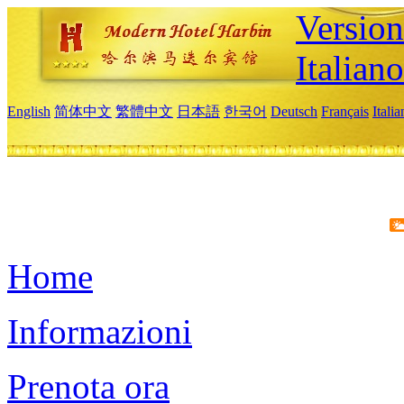
Version
Italiano
English
简体中文
繁體中文
日本語
한국어
Deutsch
Français
Itali
Home
Informazioni
Prenota ora