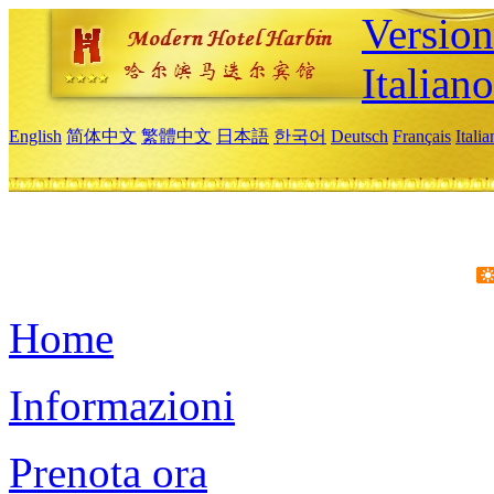
Version
Italiano
English
简体中文
繁體中文
日本語
한국어
Deutsch
Français
Itali
Home
Informazioni
Prenota ora