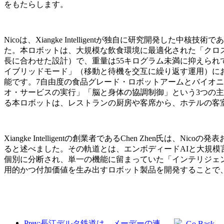
をもたらします。
Nicoは、Xiangke Intelligentが独自に研究開発した
た。本ロボットは、大規模な飲食環境に最適化された「クロス
長に合わせた設計）で、重量は55キログラム未満に抑えら
イブリッドモード」（移動と待機を交互に繰り返す運用）にお
能です。7自由度の食品グレード・ロボットアームとバイオニ
オ・サービスの実行」「脳と身体の協調制御」という3つの主
る本ロボットは、レストランの厨房や客席から、ホテルの客
Xiangke Intelligentの創業者であるChen Zh
ると述べました。その軌道とは、エンボディードAIと大規模
個別に分断され、単一の機能に留まっていた「インテリジェ
用的かつ付加価値を生み出すロボット製品を開発することで
Prev:長江デルタ鉄道は、メーデーの連休期間中に2138万人以上の乗客を輸送した。
Go Back