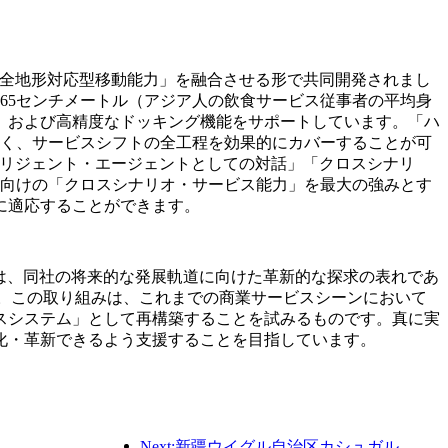
icsが有する「全地形対応型移動能力」を融合させる形で共同開発されまし
65センチメートル（アジア人の飲食サービス従事者の平均身
、および高精度なドッキング機能をサポートしています。「ハ
なく、サービスシフトの全工程を効果的にカバーすることが可
テリジェント・エージェントとしての対話」「クロスシナリ
界向けの「クロスシナリオ・サービス能力」を最大の強みとす
に適応することができます。
ションの提供は、同社の将来的な発展軌道に向けた革新的な探求の表れであ
す。この取り組みは、これまでの商業サービスシーンにおいて
スシステム」として再構築することを試みるものです。真に実
化・革新できるよう支援することを目指しています。
Next:新疆ウイグル自治区カシュガル、民族間交流の促進に向けた観光振興イベントを開催