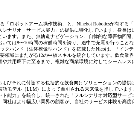
中核技術である「ロボットアーム操作技術」と、Ninebot Robot
シナリオ・サービス能力」の提供に特化しています。身長は1
れています。また、無軌道ナビゲーション、自律的な障害物回避
いては8〜10時間の稼働時間を誇り、途中で充電を行うこと
ックハンド（生体模倣型ハンド）を搭載したNicoは、「イン
要領域にまたがる12の中核スキルを統合しています。飲食業
室や共用廊下に至るまで、複雑な商業環境に対してシームレス
en氏は、Nicoの発表およびそれに付随する包括的な飲食向けソリュー
言語モデル（LLM）によって牽引される未来像を指していま
ント能力」を統合し、統一された「フルシナリオ対応型サービ
、同社はより幅広い業界の顧客が、自社のサービス体験を高度