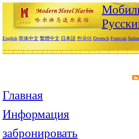
Мобиль
Русски
English
简体中文
繁體中文
日本語
한국어
Deutsch
Français
Itali
Главная
Информация
забронировать