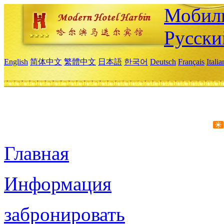
Мобиль
Русски
English
简体中文
繁體中文
日本語
한국어
Deutsch
Français
Itali
Главная
Информация
забронировать