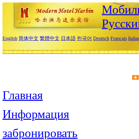
Мобиль
Русски
English
简体中文
繁體中文
日本語
한국어
Deutsch
Français
Itali
Главная
Информация
забронировать