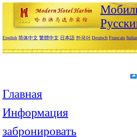
Мобиль
Русски
English
简体中文
繁體中文
日本語
한국어
Deutsch
Français
Itali
Главная
Информация
забронировать