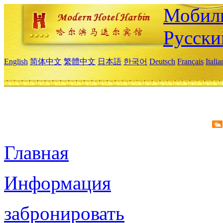
Мобиль
Русски
English
简体中文
繁體中文
日本語
한국어
Deutsch
Français
Itali
Главная
Информация
забронировать