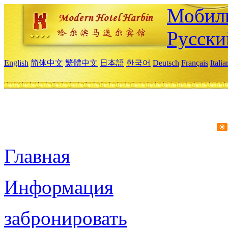
Мобиль
Русски
English
简体中文
繁體中文
日本語
한국어
Deutsch
Français
Itali
Главная
Информация
забронировать