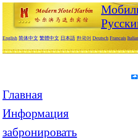
Мобиль
Русски
English
简体中文
繁體中文
日本語
한국어
Deutsch
Français
Itali
Главная
Информация
забронировать