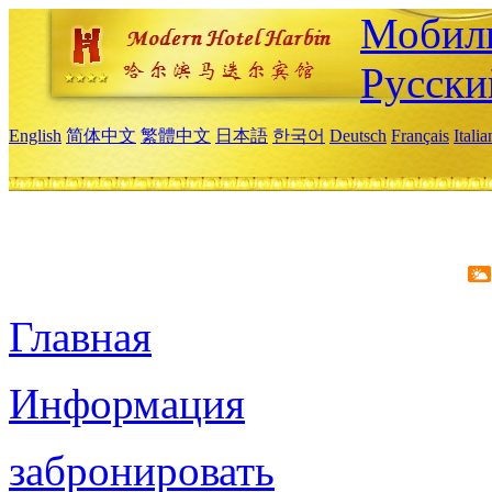
Мобиль
Русски
English
简体中文
繁體中文
日本語
한국어
Deutsch
Français
Itali
Главная
Информация
забронировать