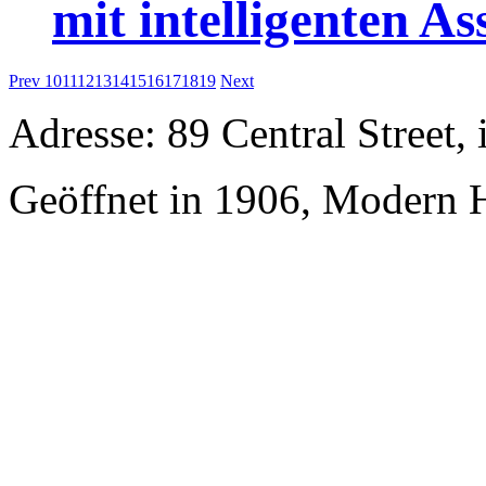
mit intelligenten As
Prev
10
11
12
13
14
15
16
17
18
19
Next
Adresse: 89 Central Street,
Geöffnet in 1906, Modern H