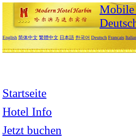
Mobile 
Deutsc
English
简体中文
繁體中文
日本語
한국어
Deutsch
Français
Itali
Startseite
Hotel Info
Jetzt buchen