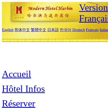
Versio
Françai
English
简体中文
繁體中文
日本語
한국어
Deutsch
Français
Itali
Accueil
Hôtel Infos
Réserver