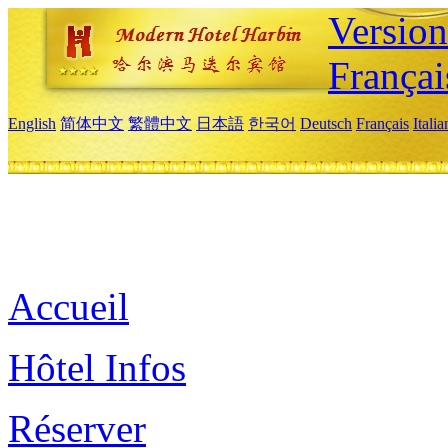
Versio
Françai
English
简体中文
繁體中文
日本語
한국어
Deutsch
Français
Itali
Accueil
Hôtel Infos
Réserver