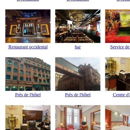
Restaurant occidental
bar
Service de
Près de l'hôtel
Près de l'hôtel
Centre d'