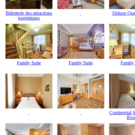
Billetterie des attractions
Deluxe Qu
touristiques
Family Suite
Family Suite
Family 
Continental 
Ro