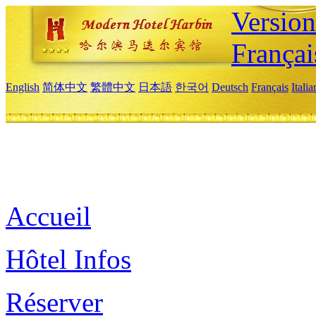
Versio
Françai
English
简体中文
繁體中文
日本語
한국어
Deutsch
Français
Itali
Accueil
Hôtel Infos
Réserver