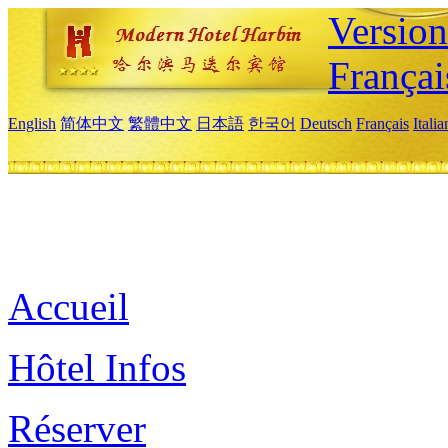
Versio
Françai
English
简体中文
繁體中文
日本語
한국어
Deutsch
Français
Itali
Accueil
Hôtel Infos
Réserver