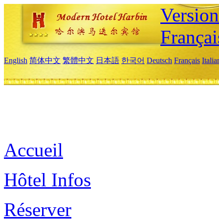
Versio
Françai
English
简体中文
繁體中文
日本語
한국어
Deutsch
Français
Itali
Accueil
Hôtel Infos
Réserver