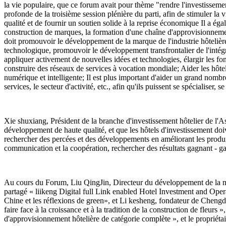
la vie populaire, que ce forum avait pour thème "rendre l'investissemen
profonde de la troisième session plénière du parti, afin de stimuler la
qualité et de fournir un soutien solide à la reprise économique Il a ég
construction de marques, la formation d'une chaîne d'approvisionnement
doit promouvoir le développement de la marque de l'industrie hôtelière, r
technologique, promouvoir le développement transfrontalier de l'intégrat
appliquer activement de nouvelles idées et technologies, élargir les fo
construire des réseaux de services à vocation mondiale; Aider les hôte
numérique et intelligente; Il est plus important d'aider un grand nombre
services, le secteur d'activité, etc., afin qu'ils puissent se spécialiser, s
Xie shuxiang, Président de la branche d'investissement hôtelier de l'A
développement de haute qualité, et que les hôtels d'investissement doi
rechercher des percées et des développements en améliorant les produits 
communication et la coopération, rechercher des résultats gagnant - g
Au cours du Forum, Liu QingJin, Directeur du développement de la m
partagé « liikeng Digital full Link enabled Hotel Investment and Oper
Chine et les réflexions de green», et Li kesheng, fondateur de Che
faire face à la croissance et à la tradition de la construction de fle
d'approvisionnement hôtelière de catégorie complète », et le propriétai