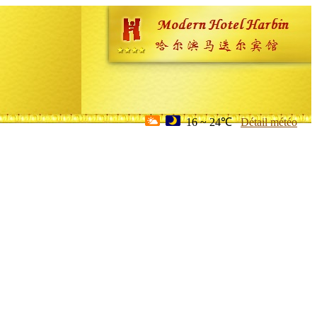
16 ~ 24℃
Détail météo