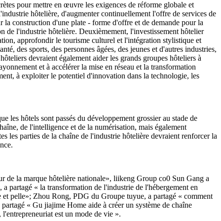
ncrètes pour mettre en œuvre les exigences de réforme globale et
'industrie hôtelière, d'augmenter continuellement l'offre de services de
ur la construction d'une plate - forme d'offre et de demande pour la
n de l'industrie hôtelière. Deuxièmement, l'investissement hôtelier
ion, approfondir le tourisme culturel et l'intégration stylistique et
anté, des sports, des personnes âgées, des jeunes et d'autres industries,
 hôteliers devraient également aider les grands groupes hôteliers à
ayonnement et à accélérer la mise en réseau et la transformation
ent, à exploiter le potentiel d'innovation dans la technologie, les
 que les hôtels sont passés du développement grossier au stade de
aîne, de l'intelligence et de la numérisation, mais également
 les parties de la chaîne de l'industrie hôtelière devraient renforcer la
ence.
 de la marque hôtelière nationale», liikeng Group co0 Sun Gang a
a partagé « la transformation de l'industrie de l'hébergement en
que et pelle»; Zhou Rong, PDG du Groupe tuyue, a partagé « comment
, a partagé « Gu jiajime Home aide à créer un système de chaîne
, l'entrepreneuriat est un mode de vie ».