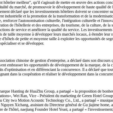
t hôtelier meilleur", qu'il s'agissait de mettre en œuvre des actions co
 vitalité du marché, de promouvoir le développement de haute qualité de l
alement déclaré que les investissements hôteliers doivent se concentrer s
 industrielle et la promotion de la transformation et de la modernisatio
enforcer l'autonomisation culturelle, l'intégration culturelle et l'innovat
ion de l'hôtellerie et des entreprises, du tourisme, de la culture, de la s
nctions de service et améliorer la qualité du service. Les investissements
ls de taille moyenne à développer leurs marchés locaux, à étendre leur r
 d'hôtels de petite et moyenne taille à exploiter les opportunités de segm
e spécialiser et se développer.
ssociation chinoise de gestion d'entreprise, a déclaré dans son discours
vent embrasser les opportunités de développement de la marque, de la ch
d'optimisation et en différenciant la concurrence. Il a déclaré que toutes
agnant dans la coopération et réaliser le développement dans la concurr
arque Hanting de HuaZhu Group, a partagé « la proposition de bonheur
ations», Wei Ran, Vice - Président du marketing de Green Hotel Group, 
ngdu City two Motion Acoustic Technology Co., Ltd., a partagé « musi
urs », Nguyen Xichang, assistant du Directeur général de Gu jiajime home
re de l'hôtel, naejiang Founder Hotel Yeast, a partagé « l'investissement