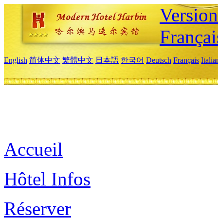
Versio
Françai
English
简体中文
繁體中文
日本語
한국어
Deutsch
Français
Itali
Accueil
Hôtel Infos
Réserver