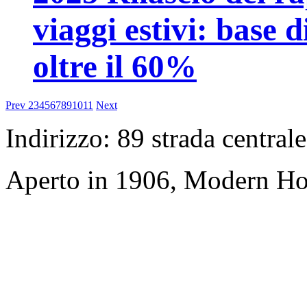
viaggi estivi: base d
oltre il 60%
Prev
2
3
4
5
6
7
8
9
10
11
Next
Indirizzo: 89 strada central
Aperto in 1906, Modern Ho