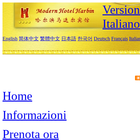
Version
Italiano
English
简体中文
繁體中文
日本語
한국어
Deutsch
Français
Itali
Home
Informazioni
Prenota ora