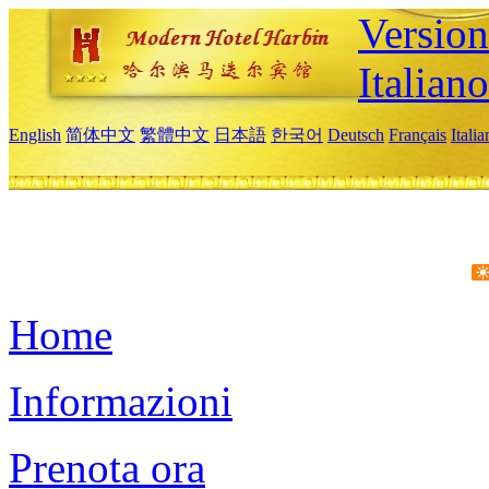
Version
Italiano
English
简体中文
繁體中文
日本語
한국어
Deutsch
Français
Itali
Home
Informazioni
Prenota ora