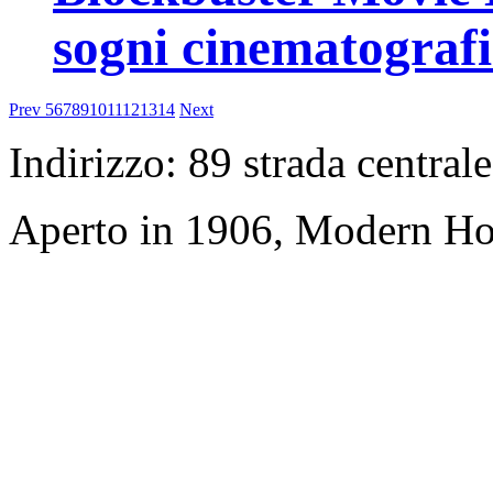
sogni cinematograf
Prev
5
6
7
8
9
10
11
12
13
14
Next
Indirizzo: 89 strada central
Aperto in 1906, Modern Ho