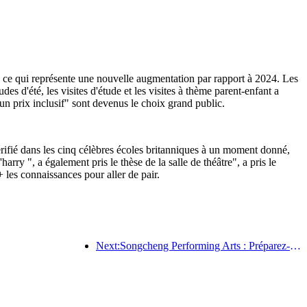
%, ce qui représente une nouvelle augmentation par rapport à 2024. Les
s d'été, les visites d'étude et les visites à thème parent-enfant a
n prix inclusif" sont devenus le choix grand public.
rifié dans les cinq célèbres écoles britanniques à un moment donné,
arry ", a également pris le thèse de la salle de théâtre", a pris le
les connaissances pour aller de pair.
Next:Songcheng Performing Arts : Préparez-vous à la fois au contenu du marché et à celui des événements pendant la haute saison touristique estivale