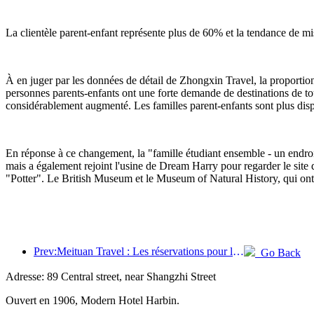
La clientèle parent-enfant représente plus de 60% et la tendance de m
À en juger par les données de détail de Zhongxin Travel, la proportion
personnes parents-enfants ont une forte demande de destinations de tour
considérablement augmenté. Les familles parent-enfants sont plus disp
En réponse à ce changement, la "famille étudiant ensemble - un endroi
mais a également rejoint l'usine de Dream Harry pour regarder le site de 
"Potter". Le British Museum et le Museum of Natural History, qui ont 
Prev:Meituan Travel : Les réservations pour les hôtels haut de gamme dans les comtés pendant le festival des bateaux-dragons sont très demandées, les familles avec enfants devenant la force principale
Go Back
Adresse: 89 Central street, near Shangzhi Street
Ouvert en 1906, Modern Hotel Harbin.