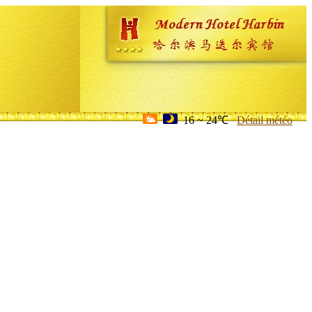
16 ~ 24℃
Détail météo