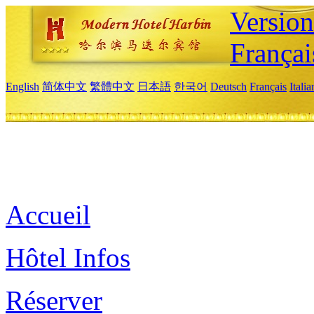
Versio
Françai
English
简体中文
繁體中文
日本語
한국어
Deutsch
Français
Itali
Accueil
Hôtel Infos
Réserver