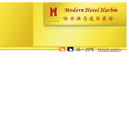
16 ~ 25℃
Détail météo