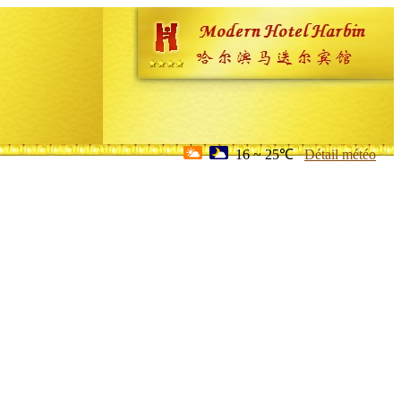
16 ~ 25℃
Détail météo