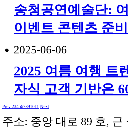
송청공연예술단: 여
이벤트 콘텐츠 준비
2025-06-06
2025 여름 여행 트
자식 고객 기반은 6
Prev
2
3
4
5
6
7
8
9
10
11
Next
주소: 중앙 대로 89 호, 